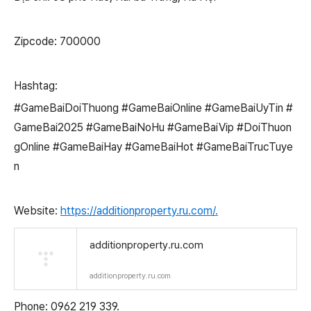
Zipcode: 700000
Hashtag:
#GameBaiDoiThuong #GameBaiOnline #GameBaiUyTin #
GameBai2025 #GameBaiNoHu #GameBaiVip #DoiThuon
gOnline #GameBaiHay #GameBaiHot #GameBaiTrucTuye
n
Website:
https://additionproperty.ru.com/.
additionproperty.ru.com
additionproperty.ru.com
Phone: 0962 219 339.