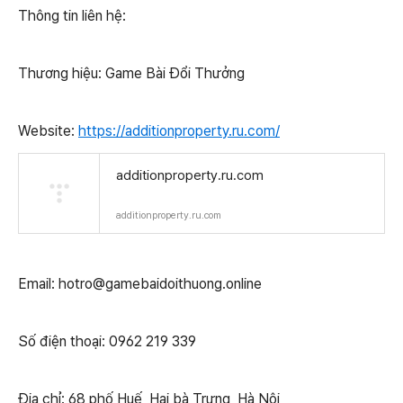
Thông tin liên hệ:
Thương hiệu: Game Bài Đổi Thưởng
Website:
https://additionproperty.ru.com/
additionproperty.ru.com
additionproperty.ru.com
Email: hotro@gamebaidoithuong.online
Số điện thoại: 0962 219 339
Địa chỉ: 68 phố Huế, Hai bà Trưng, Hà Nội