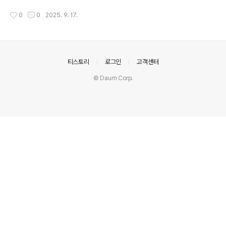
ơi vừa có thể thư giãn vừa thử vận may để rinh quà. Đặc biệt, hệ thống
작성시간
0
0
2025. 9. 17.
bảo mật an toàn, giao dịch nhanh chóng và dịch vụ hỗ trợ 24/7 giúp tr
ải nghiệm game bài đổi thưởng thêm trọn vẹn và đ..
의안내
티스토리
로그인
고객센터
© Daum Corp.